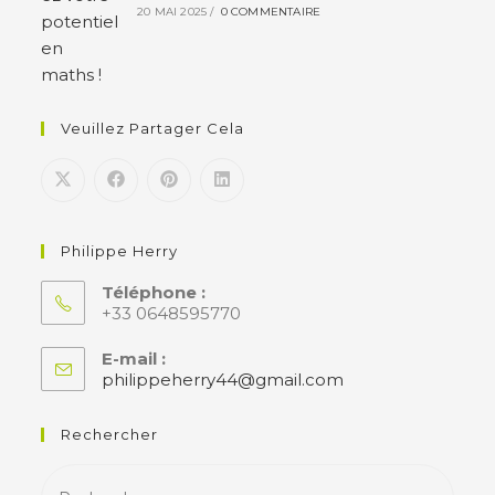
20 MAI 2025
/
0 COMMENTAIRE
Veuillez Partager Cela
Philippe Herry
Téléphone :
+33 0648595770
E-mail :
philippeherry44@gmail.com
S’ouvre
dans
votre
Rechercher
application