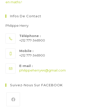
Infos De Contact
Philippe Herry
Téléphone :
+212 777-346900​
Mobile :
+212 777-346900​
E-mail :
S’ouvre
philippeherry44@gmail.com
dans
votre
application
Suivez-Nous Sur FACEBOOK