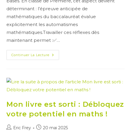
bases. En classe de Première, cet aspect devient
déterminant : l’épreuve anticipée de
mathématiques du baccalauréat évalue
explicitement les automatismes
mathématiques.Travailler ces réflexes dès
maintenant permet :✅…
Automatismes
Continuer La Lecture
En
Maths
:
Réussir
L’épreuve
Anticipée
Du
Bac
Mon livre est sorti : Débloquez
votre potentiel en maths !
Auteur/autrice
Publication
Eric Frey
20 mai 2025