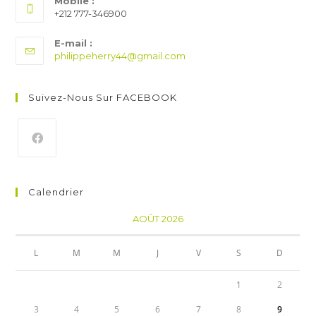
Mobile :
+212 777-346900​
E-mail :
S’ouvre
philippeherry44@gmail.com
dans
votre
application
Suivez-Nous Sur FACEBOOK
Calendrier
AOÛT 2026
L
M
M
J
V
S
D
1
2
3
4
5
6
7
8
9