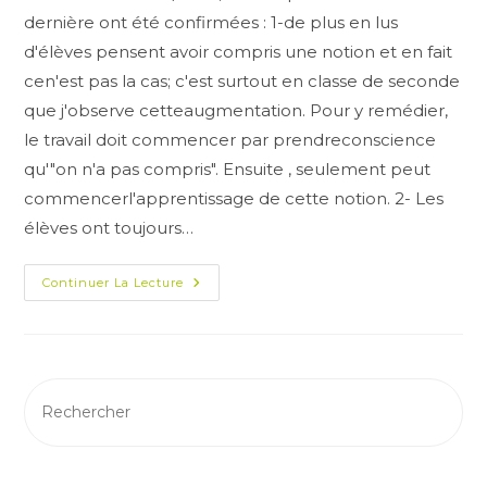
publication :
publication :
dernière ont été confirmées : 1-de plus en lus
d'élèves pensent avoir compris une notion et en fait
cen'est pas la cas; c'est surtout en classe de seconde
que j'observe cetteaugmentation. Pour y remédier,
le travail doit commencer par prendreconscience
qu'"on n'a pas compris". Ensuite , seulement peut
commencerl'apprentissage de cette notion. 2- Les
élèves ont toujours…
Réflexions
Continuer La Lecture
Sur
L’évolution
Des
Habitudes
Et
Capacités
Des
Élèves