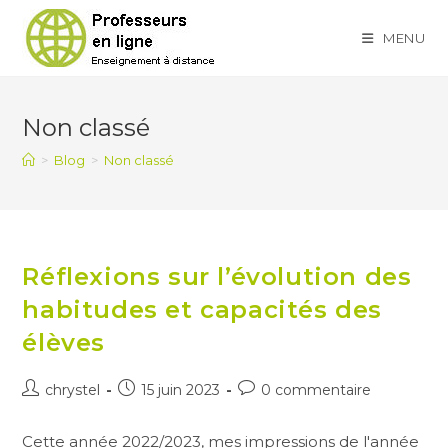
Skip
to
MENU
content
Non classé
>
Blog
>
Non classé
Réflexions sur l’évolution des
habitudes et capacités des
élèves
Auteur/autrice
Publication
Commentaires
chrystel
15 juin 2023
0 commentaire
de
publiée :
de
la
la
Cette année 2022/2023, mes impressions de l'année