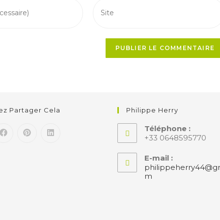
lez Partager Cela
Philippe Herry
Téléphone :
+33 0648595770
E-mail :
philippeherry44@gm
m