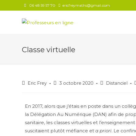
06 48 59 57 70
ericfreymaths@gmail.com
Classe virtuelle
Eric Frey
3 octobre 2020
Distanciel
En 2017, alors que j’étais en poste dans un collè
la Délégation Au Numérique (DAN) afin de propo
sanitaire, les classes virtuelles et l’enseigneme
suscitaient plutôt méfiance et
a priori
. Le confi