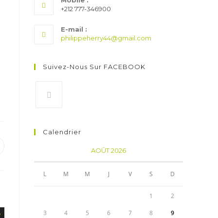
Mobile :
+212 777-346900​
E-mail :
philippeherry44@gmail.com
Suivez-Nous Sur FACEBOOK
Calendrier
AOÛT 2026
L
M
M
J
V
S
D
1
2
3
4
5
6
7
8
9